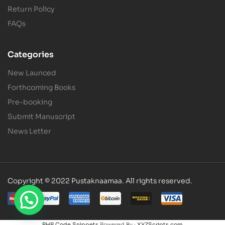
Return Policy
FAQs
Categories
New Launced
Forthcoming Books
Pre-booking
Submit Manuscript
News Letter
Copyright © 2022 Pustaknaamaa. All rights reserved.
PHP Code Snippets
Powered By :
XYZScripts.com