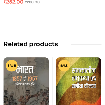
₹
252.00
₹
280.00
Related products
SALE!
SALE!