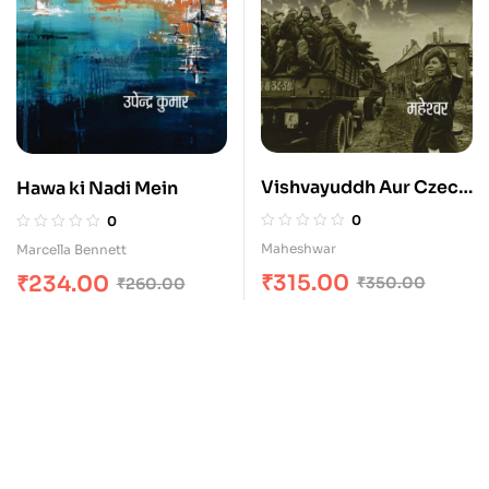
Vishvayuddh Aur Czech
Hawa ki Nadi Mein
Sahitya
0
0
Maheshwar
Marcella Bennett
₹
315.00
₹
234.00
₹
350.00
₹
260.00