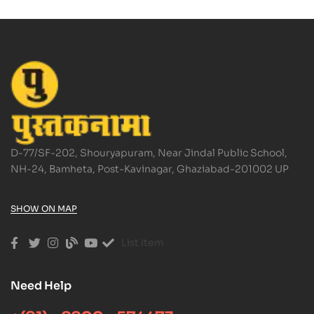
D-77/SF-202, Shouryapuram, Near Jindal Public School,
NH-24, Bamheta, Post-Kavinagar, Ghaziabad-201002 UP
SHOW ON MAP
List Item
Need Help