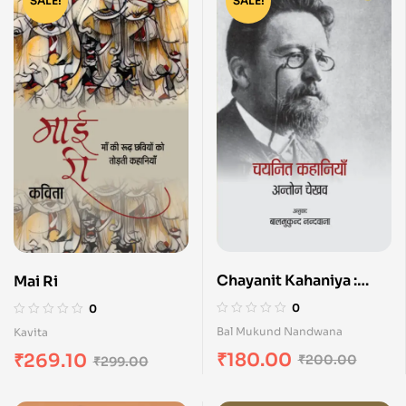
SALE!
SALE!
Chayanit Kahaniya :
Mai Ri
Anton Chekhav
0
0
Bal Mukund Nandwana
Kavita
₹
180.00
₹
269.10
₹
200.00
₹
299.00