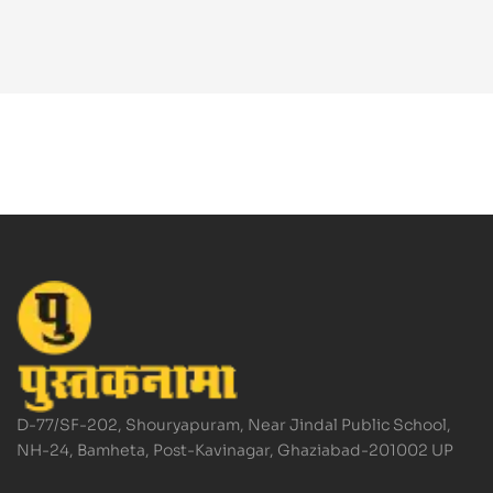
D-77/SF-202, Shouryapuram, Near Jindal Public School,
NH-24, Bamheta, Post-Kavinagar, Ghaziabad-201002 UP