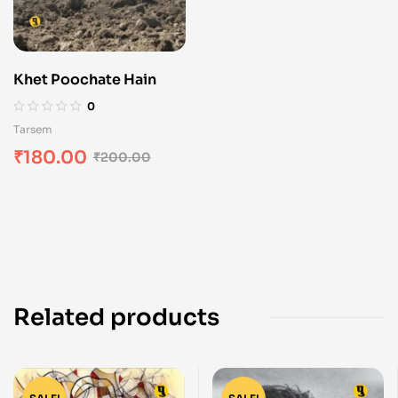
Khet Poochate Hain
0
Tarsem
₹
180.00
₹
200.00
Related products