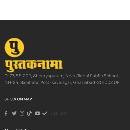
D-77/SF-202, Shouryapuram, Near Jindal Public School,
NH-24, Bamheta, Post-Kavinagar, Ghaziabad-201002 UP
SHOW ON MAP
List Item