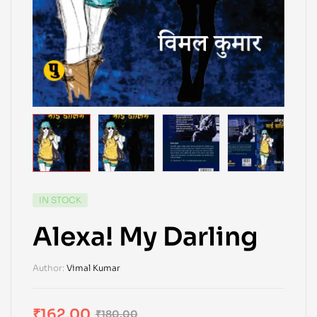
IN STOCK
Alexa! My Darling
Author:
Vimal Kumar
₹
162.00
₹
180.00