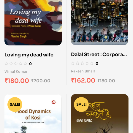
Dalal Street : Corporate
Loving my dead wife
Jagat Ki Kahaniyan
0
0
Rakesh Bihari
Vimal Kumar
₹
162.00
₹
180.00
₹
180.00
₹
200.00
SALE!
SALE!