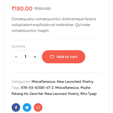
₹
180.00
₹
200.00
Consequatur consequuntur doloremque facere
voluptatem explicabo et molestiae. Qui esse
consequuntur magni.
Quantity
Add to cart
Categories:
Miscellaneous
,
New Launched
,
Poetry
Tags:
978-93-92581-47-2
,
Miscellaneous
,
Mujhe
Patang Ho Jana Hai
,
New Launced
,
Poetry
,
Ritu Tyagi
Facebook
Twitter
Email