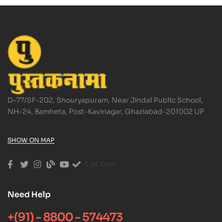
D-77/SF-202, Shouryapuram, Near Jindal Public School,
NH-24, Bamheta, Post-Kavinagar, Ghaziabad-201002 UP
SHOW ON MAP
List Item
Need Help
+(91) - 8800 - 574473