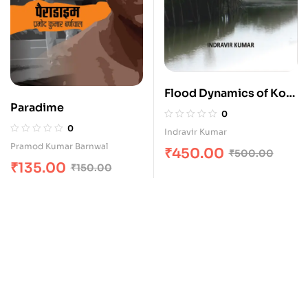
Flood Dynamics of Kosi
Paradime
: A Geographical
0
Analysis
0
Indravir Kumar
Pramod Kumar Barnwal
₹
450.00
₹
500.00
₹
135.00
₹
150.00