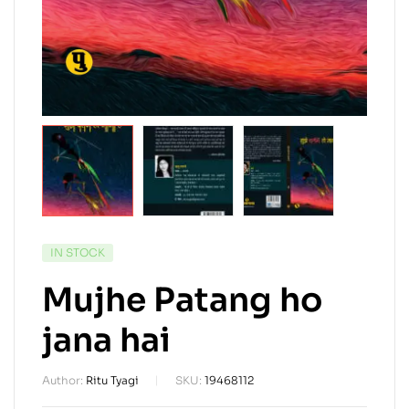
IN STOCK
Mujhe Patang ho
jana hai
Author:
Ritu Tyagi
SKU:
19468112