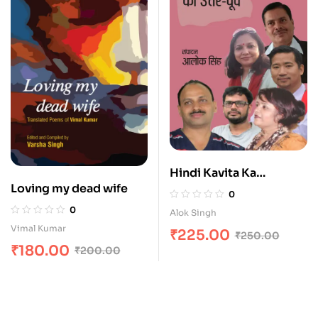
Hindi Kavita Ka
Loving my dead wife
Uttarpoorv
0
0
Alok Singh
Vimal Kumar
₹
225.00
₹
250.00
₹
180.00
₹
200.00