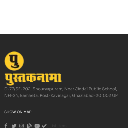
D-77/SF-202, Shouryapuram, Near Jindal Public School,
NH-24, Bamheta, Post-Kavinagar, Ghaziabad-201002 UP
SHOW ON MAP
List Item