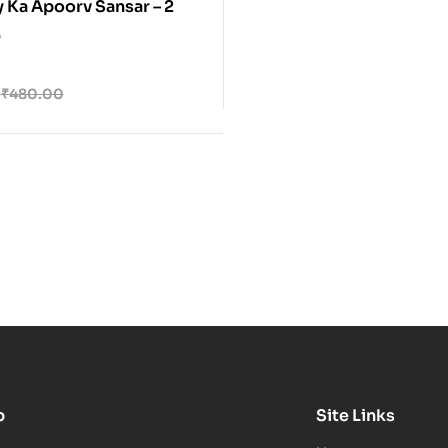
y Ka Apoorv Sansar – 2
0
₹
480.00
p
Site Links