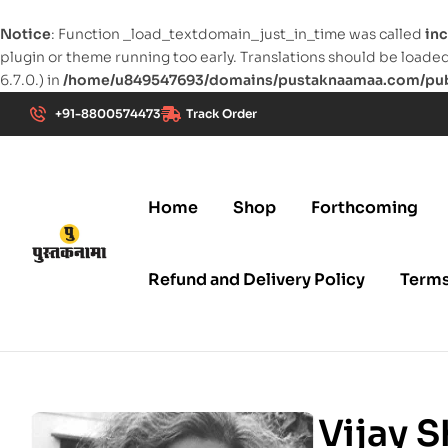
Notice
: Function _load_textdomain_just_in_time was called
inc
plugin or theme running too early. Translations should be loade
6.7.0.) in
/home/u849547693/domains/pustaknaamaa.com/publ
+91-8800574473
Track Order
Home
Shop
Forthcoming
Refund and Delivery Policy
Terms
pustaknaamaa.com
New
Age
Publication
Vijay 