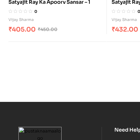
Satyajit Ray Ka Apoorv Sansar – 1
Satyajit Ra
0
Vijay Sharma
Vijay Sharma
₹
405.00
₹
432.00
₹
450.00
Need Hel