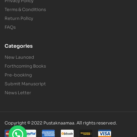
Privacy Policy
Terms & Conditions
Return Policy
FAQs
Categories
New Launced
Forthcoming Books
Pre-booking
Submit Manuscript
News Letter
Copyright © 2022 Pustaknaamaa. All rights reserved.