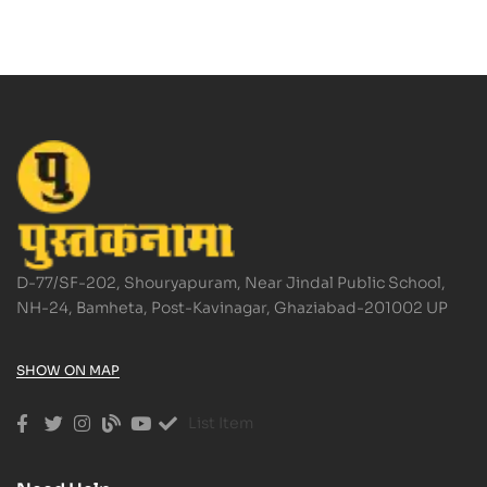
D-77/SF-202, Shouryapuram, Near Jindal Public School,
NH-24, Bamheta, Post-Kavinagar, Ghaziabad-201002 UP
SHOW ON MAP
List Item