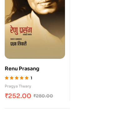
Renu Prasang
1
Rated
5.00
out
Pragya Tiwary
of 5
₹
252.00
₹
280.00