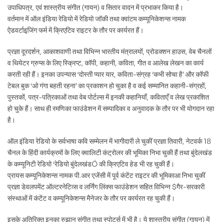
उपाधिपत्र, एवं शास्त्रीय संगीत (गायन) व सितार वादन में प्रभाकर किया है।
वर्तमान में ऑल इंडिया रेडियो में रेडियो जॉकी तथा क्वांटम कम्यूनिकेशन्स नामक
ऐडवर्टाइजि़ंग फर्म में क्रिएटिव राइटर के तौर पर कार्यरत हैं।
प्रज्ञा दूरदर्शन, आकाशवाणी तथा विभिन्न भारतीय मंत्रालयों, प्रोडक्शन हाउस, वेब चैनलों
व थियेटर ग्रुप्स के लिए स्क्रिप्ट, कॉपी, कहानी, कविता, गीत व आलेख लेखन का कार्य
करती रही हैं। इनका उपन्यास ‘दोस्ती प्यार यार, कविता-संग्रह ‘कभी सोचा है’ और कॉफी
टेबल बुक ‘ओ गंगा बहती रहना’ का प्रकाशन हो चुका है व कई सम्मानित कहानी-संग्रहों,
पुस्तकों, पत्र-पत्रिकाओं तथा वेब पोर्टल्स में इनकी कहानियाँ, कविताएँ व लेख प्रकाशित
हो चुके हैं। साथ ही रमणिका फाउंडेशन में सम्पादिका व अनुवादक के तौर पर भी योगदान रहा
है।
ऑल इंडिया रेडियो के सर्वभाषा कवि सम्मेलन में भागीदारी ले चुकीं प्रज्ञा तिवारी, नेटवर्क 18
चैनल के हिंदी कार्यक्रमों के लिए क्वालिटी कंट्रोलर की भूमिका निभा चुकी हैं तथा बुंदेलखंड
के कम्यूनिटी रेडियो ‘रेडियो बुंदेलखंडÓ की क्रिएटिव हेड भी रह चुकी हैं।
प्रायस कम्यूनिकेशन्स नामक पी.आर एजेंसी में पूर्व कंटेंट राइटर की भूमिकाआ निभा चुकीं
प्रज्ञा डेवलपमेंट ऑल्टरनेटिव्स व लर्निंग लिंक्स फाउंडेशन सहित विभिन्न $गैर-सरकारी
संस्थाओं में कंटेंट व कम्यूनिकेशन्स मैनेजर के तौर पर कार्यरत रह चुकी हैं।
इसके अतिरिक्त इनका रुझान संगीत तथा स्पोर्ट्स में भी है। ये शास्त्रीय संगीत (गायन) में